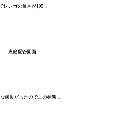
ガの長さが195...
裏庭配管図面 ...
酸度だったのでこの状態...