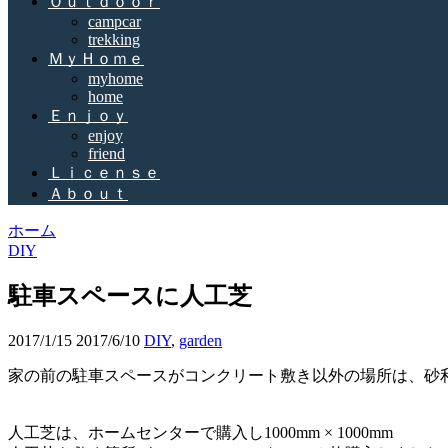
Ｏｕｔｄｏｏｒ
campcar
trekking
ＭｙＨｏｍｅ
myhome
home
Ｅｎｊｏｙ
enjoy
friend
Ｌｉｃｅｎｓｅ
Ａｂｏｕｔ
ホーム
DIY
駐車スペースに人工芝
2017/1/15
2017/6/10
DIY
,
garden
家の前の駐車スペースがコンクリート敷き以外の場所は、砂
人工芝は、ホームセンターで購入し1000mm × 1000mm