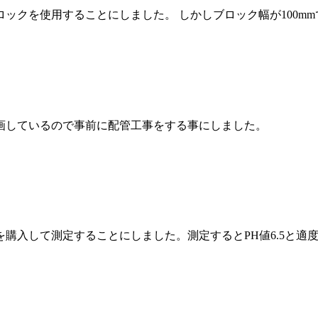
を使用することにしました。 しかしブロック幅が100mmでレン
計画しているので事前に配管工事をする事にしました。 
入して測定することにしました。測定するとPH値6.5と適度な