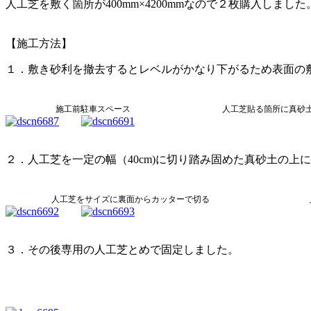
人工芝を敷く箇所が400mm×4200mmなので２枚購入しました
【施工方法】
１．敷き砂利を撤去するとレベルがかなり下がるため表面の
施工前駐車スペース 人工芝貼る箇所に真砂土を入
２．人工芝を一定の幅（40cm)に切り踏み固めた真砂土の上
人工芝をサイズに裏面からカッターで切る 人工
３．その後専用の人工芝とめで固定しました。