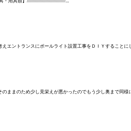
//////////////////////...
えエントランスにポールライト設置工事をＤＩＹすることにしま
のままのため少し見栄えが悪かったのでもう少し奥まで同様に塗