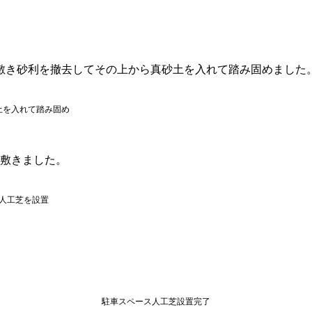
。
敷き砂利を撤去してその上から真砂土を入れて踏み固めました
れて踏み固め
に敷きました。
芝を設置
駐車スペース人工芝設置完了