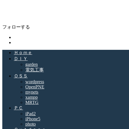
Open Life Diary
Enjoy Open Life Memorandum
フォローする
Ｈｏｍｅ
ＤＩＹ
garden
電気工事
ＯＳＳ
wordpress
OpenPNE
mynets
xampp
MRTG
ＰＣ
iPad2
iPhone5
photo