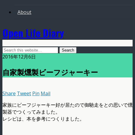
About
Open Life Diary
2016年12月6日
自家製燻製ビーフジャーキー
Share
Tweet
Pin
Mail
家族にビーフジャーキー好が居たので御馳走をとの思いで燻
製器でつくってみました。
レシピは、本を参考につくりました。