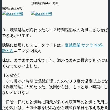
燻製開始後4～5時間
燻製出来上がり
９．燻製処理が終わったら１２時間程熟成の為風にさらせば
できあがりです。
燻製に使用したスモークウッドは、
進誠産業 サクラ NoS-
853-A
←アマゾン購入
味は、まずまずの出来でした。酒のつまみに最適で直ぐに無
くなっちゃいました。
【反省点】
・少し暖かい時期に燻製処理したので３０度の温度以上にな
り温度管理に大変だった。次回からは、もっと寒い時期にし
ないといけない
・日陰・日なた乾燥時に雨天が多く冷蔵庫等の乾燥で代用し
たが次回は、天気予報を睨みながら燻製作業日を考える必要