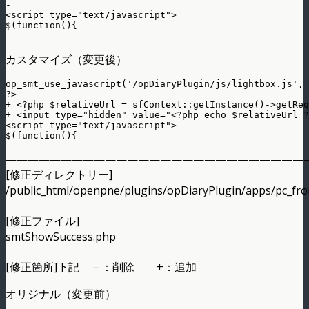
-

<script type="text/javascript">

$(function(){

カスタマイズ（変更後）
op_smt_use_javascript('/opDiaryPlugin/js/lightbox.js', 
?>

+ <?php $relativeUrl = sfContext::getInstance()->getReq
+ <input type="hidden" value="<?php echo $relativeUrl ?
<script type="text/javascript">

———————————————————————————
[修正ディレクトリー]
/public_html/openpne/plugins/opDiaryPlugin/apps/pc_fro
[修正ファイル]
smtShowSuccess.php
[修正箇所]下記 －：削除 +：追加
オリジナル（変更前）