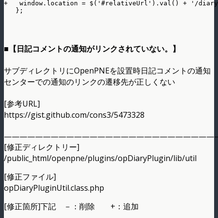
+   window.location = $('#relativeUrl').val() + '/diary
■【日記コメントの通知がリンクされていない。】
サブディレクトリにOpenPNEを設置時日記コメントの通知
センターでの通知のリンクの遷移先が正しくない
[参考URL]
https://gist.github.com/cons3/5473328
———————————————————————————
[修正ディレクトリー]
/public_html/openpne/plugins/opDiaryPlugin/lib/util
[修正ファイル]
opDiaryPluginUtil.class.php
[修正箇所]下記 －：削除 +：追加