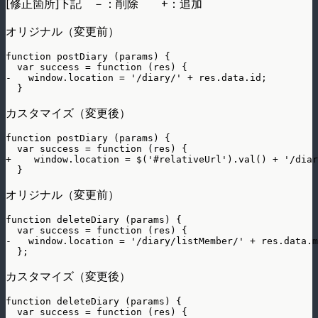
[修正箇所]下記 －：削除 +：追加
オリジナル（変更前）
function postDiary (params) {

  var success = function (res) {

-   window.location = '/diary/' + res.data.id;

カスタマイズ（変更後）
function postDiary (params) {

  var success = function (res) {

+    window.location = $('#relativeUrl').val() + '/diar
オリジナル（変更前）
function deleteDiary (params) {

  var success = function (res) {

-   window.location = '/diary/listMember/' + res.data.m
カスタマイズ（変更後）
function deleteDiary (params) {

  var success = function (res) {
