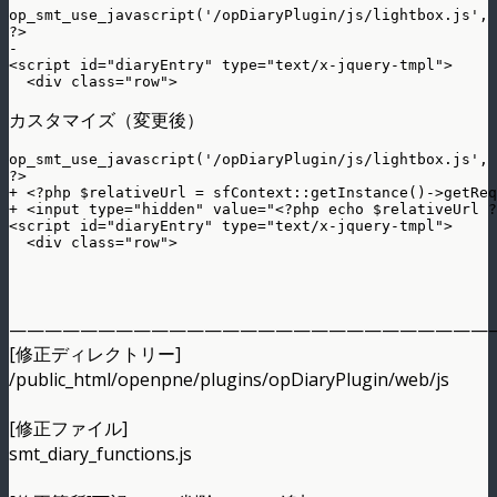
op_smt_use_javascript('/opDiaryPlugin/js/lightbox.js', 
?>

-

<script id="diaryEntry" type="text/x-jquery-tmpl">

カスタマイズ（変更後）
op_smt_use_javascript('/opDiaryPlugin/js/lightbox.js', 
?>

+ <?php $relativeUrl = sfContext::getInstance()->getReq
+ <input type="hidden" value="<?php echo $relativeUrl ?
<script id="diaryEntry" type="text/x-jquery-tmpl">

———————————————————————————
[修正ディレクトリー]
/public_html/openpne/plugins/opDiaryPlugin/web/js
[修正ファイル]
smt_diary_functions.js