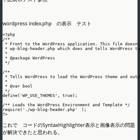
wordpress index.php の表示 テスト
<?php

/**

 * Front to the WordPress application. This file doesn'
 * wp-blog-header.php which does and tells WordPress to
 *

 * @package WordPress

 */

/**

 * Tells WordPress to load the WordPress theme and outp
 *

 * @var bool

 */

define('WP_USE_THEMES', true);

/** Loads the WordPress Environment and Template */

require('./wp-blog-header.php'　);

これで コードのSyntaxHighlighter表示と画像表示の問題
が解決できたと思われる。