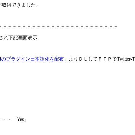
ーが取得できました。
－－－－－－－－－－－－－－－－－－－－－－－－－
rと接続され下記画面表示
ools 2.4のプラグイン日本語化を配布
」よりＤＬしてＦＴＰでTwitter-
・・「Yes」