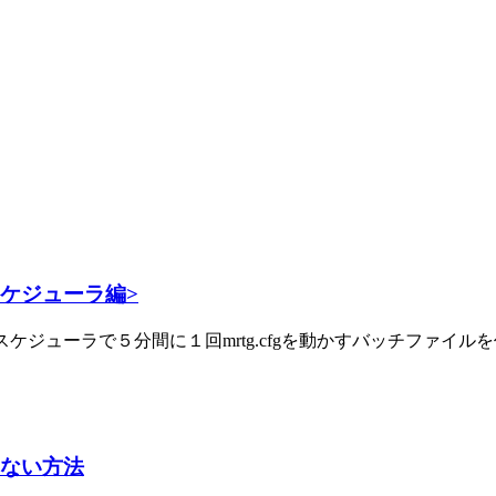
クスケジューラ編>
クスケジューラで５分間に１回mrtg.cfgを動かすバッチファイルを作
しない方法