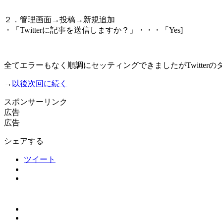
２．管理画面→投稿→新規追加
・「Twitterに記事を送信しますか？」・・・「Yes]
全てエラーもなく順調にセッティングできましたがTwitte
→
以後次回に続く
スポンサーリンク
広告
広告
シェアする
ツイート