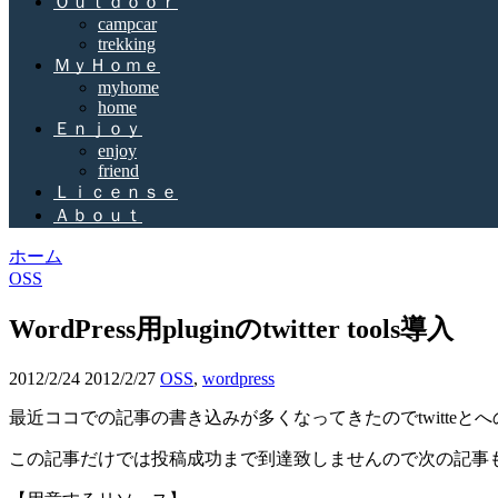
Ｏｕｔｄｏｏｒ
campcar
trekking
ＭｙＨｏｍｅ
myhome
home
Ｅｎｊｏｙ
enjoy
friend
Ｌｉｃｅｎｓｅ
Ａｂｏｕｔ
ホーム
OSS
WordPress用pluginのtwitter tools導入
2012/2/24
2012/2/27
OSS
,
wordpress
最近ココでの記事の書き込みが多くなってきたのでtwitteとへの同
この記事だけでは投稿成功まで到達致しませんので次の記事