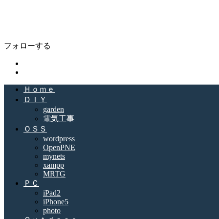
Open Life Diary
Enjoy Open Life Memorandum
フォローする
Ｈｏｍｅ
ＤＩＹ
garden
電気工事
ＯＳＳ
wordpress
OpenPNE
mynets
xampp
MRTG
ＰＣ
iPad2
iPhone5
photo